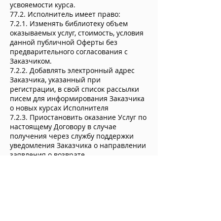
усвояемости курса.
77.2. Исполнитель имеет право:
7.2.1. Изменять библиотеку объем
оказываемых услуг, стоимость, условия
данной публичной Оферты без
предварительного согласования с
Заказчиком.
7.2.2. Добавлять электронный адрес
Заказчика, указанный при
регистрации, в свой список рассылки
писем для информирования Заказчика
о новых курсах Исполнителя
7.2.3. Приостановить оказание Услуг по
настоящему Договору в случае
получения через службу поддержки
уведомления Заказчика о направлении
заявления о возврате.
7.2.4. Закрыть доступ к Сайту
Исполнителя в случае нарушения
Заказчиком требований настоящего
Договора, в том числе использование
Заказчиком не нормативной лексики в
период прохождения курса или участия
онлайн-вебинаре, общие призывы к