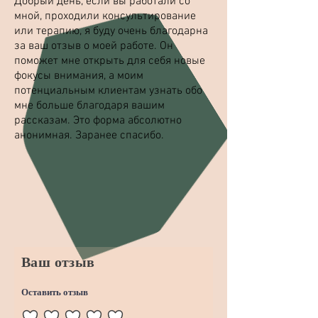
Добрый день, если вы работали со
мной, проходили консультирование
или терапию, я буду очень благодарна
за ваш отзыв о моей работе. Он
поможет мне открыть для себя новые
фокусы внимания, а моим
потенциальным клиентам узнать обо
мне больше благодаря вашим
рассказам. Это форма абсолютно
анонимная. Заранее спасибо.
Ваш отзыв
Оставить отзыв